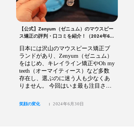
【公式】Zenyum（ゼニュム）のマウスピー
ス矯正の評判・口コミを紹介！（2024年6月
更新）
日本には沢山のマウスピース矯正ブ
ランドがあり、Zenyum（ゼニュム）
をはじめ、キレイライン矯正やOh my
teeth（オーマイティース）など多数
存在し、選ぶのに迷う人も少なくあ
りません。 今回はいま最も注目され
ているブランドの一つZenyumの口コ
ミ・評判について紹介します。 2024
笑顔の変化
2024年6月30日
|
年6月： 直近三ヶ月の最新の口コミ
をご紹介致します。 Zenyum（ゼニュ
ム）とは 2021...