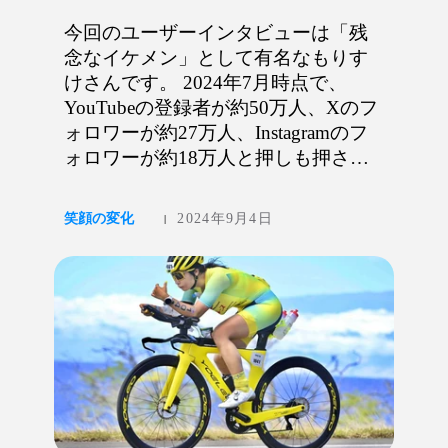
今回のユーザーインタビューは「残
念なイケメン」として有名なもりす
けさんです。 2024年7月時点で、
YouTubeの登録者が約50万人、Xのフ
ォロワーが約27万人、Instagramのフ
ォロワーが約18万人と押しも押され
ぬスーパーインフルエンサーです。
ついつい笑ってしまう楽しい動画を
笑顔の変化
2024年9月4日
|
数多く出されているもりすけさんで
すが、自分が前に出るインフルエン
サーとしての仕事以外にも、名だた
る大企業からた...