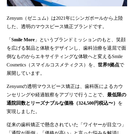
Zenyum（ゼニュム）は2021年にシンガポールから上陸
した、透明のマウスピース矯正ブランドです。
「
Smile More
」というブランドミッションのもと、笑顔
を広げる製品と体験をデザインし、歯科治療を退屈で面
倒なものからエキサイティングな体験へと変えるSmile
Cosmetics（スマイルコスメティクス）を、
世界9拠点
で
展開しています。
Zenyumの透明マウスピース矯正は、歯科医によるカウ
ンセリングや経過観察をアプリで行うことで、
最低限の
通院回数とリーズナブルな価格（324,500円税込〜）
を
実現しました。
従来の歯科矯正で懸念されていた
「ワイヤーが目立つ」
「通院が面倒」「価格が高い」と言った悩みを解消し、