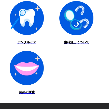
ポイントを解説します。 先に結論を
よって異なります。最終的には歯科
として検討されるマウスピース矯正
言うと、最も重要なのは「広告上の
医師の診断が必要です。 まず結論：
サービスです。ただし、料金体系、
安さ」ではなく、最終的な総額と治
目的別おすすめブランド 重視するポ
治療範囲、治療開始までのスピー
療範囲を把握し、契約前に自分自身
イント おすすめブランド 費用と治療
ド、契約前の治療計画確認、サポー
の治療計画を確認することです。 ※
範囲のバランスを重視したい Zenyum
ト体制などには違いがあります。 マ
マウスピース矯正の適応可否や治療
部分矯正でも広い範囲を動かしたい
ウスピース矯正ローコストは、最短2
方法は、歯並び、噛み合わせ、骨
Zenyum 通院回数をできるだけ減らし
週間で矯正スタート、最短1か月で治
デンタルケア
歯科矯正について
格、歯や歯ぐきの状態などによって
たい Oh my teeth / hanaravi / エミニナ
療完了と案内しており、治療開始や
異なります。最終的には歯科医師に
ル矯正 短期間で治療できる可能性を
完了までのスピードを重視する方に
よる診断が必要です。 マウスピース
重視したい マウスピース矯正ローコ
とって比較候補になります。また、
矯正選びで確認したい5つのポイント
スト AI・アプリなどデジタル管理を
公式サイトでは笑った時に見える部
チェックポイント 特に確認したいこ
重視したい DPEARL 契約前に治療計
分に特化したプランを展開しており
と 重要度 1. 料金プラン 総額、追加治
画やリスクを確認したい Zenyum 来
ます。 一方、Zenyumは、部分矯正
療費、通院費、処置費、リテーナー
院前におおよその期間や費用を知り
294,500円（税込）で20本の歯を動か
費 非常に高い 2. キャンペーン条件 分
たい Zenyum 6ブランドを比較する
す明確な治療範囲、契約前の無償治
割回数、分割手数料、適用症例、実
と、Zenyumは「料金と治療範囲のバ
療計画確認、無料オンライン診断、
笑顔の変化
際の支払総額 高い 3. 通院頻度 少なさ
ランス」「契約前の治療計画確認」
50万人以上の申込実績などが特徴で
だけでなく、経過確認や必要な処置
「申込実績」「部分矯正でも20本を
す。 この記事では、Zenyumとマウス