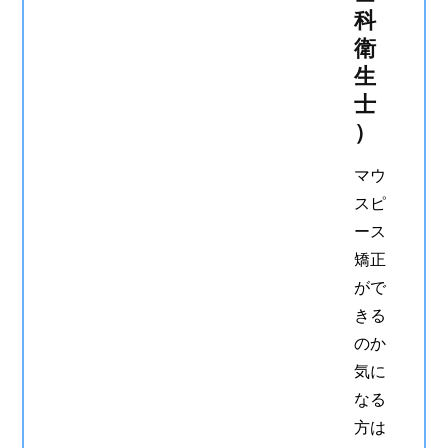
科
衛
生
士
）
マウ
スピ
ース
矯正
がで
きる
のか
気に
なる
方は