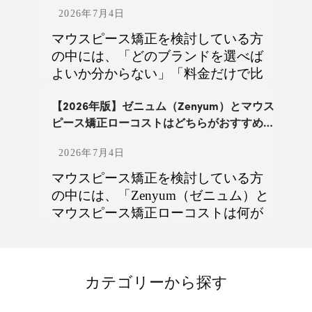
ム(Zen...
ニュム）、Oh my teeth、キレイライ
2026年7月4日
ン矯正、DPEARL、hanaraviなど、さ
まざまなマウスピース矯正ブランド
マウスピース矯正を検討している方
やサービスが展開されています。 一
の中には、「どのブランドを選べば
見すると、どれも「透明なマウスピ
よいか分からない」「料金だけで比
ースを装着して歯を動かす」という
較してよいのか不安」という方も多
点では似ています。しかし実際に
いのではないでしょうか。 マウスピ
【2026年版】ゼニュム（Zenyum）とマウス
は、料金体系、治療範囲、通院頻
ース矯正は、ブランドによって料金
ピース矯正ローコストはどちらがおすすめ？
料金・...
度、追加治療の費用、契約前に確認
体系、治療範囲、通院頻度、治療計
2026年7月4日
できる情報、サポート体制などに違
画の確認方法、サポート体制が大き
いがあります。 そのため、広告に表
く異なります。 この記事では、
マウスピース矯正を検討している方
示された価格や「通院が少ない」
Zenyum、Oh my teeth、hanaravi、
の中には、「Zenyum（ゼニュム）と
「最短○か月」といった一つの特徴だ
DPEARL、エミニナル矯正、マウス
マウスピース矯正ローコストは何が
けで選ぶと、治療開始後に「思って
ピース矯正ローコストの6ブランドを
違う？」「自分にはどちらが合って
いた条件と違った」と感じる可能性
比較し、それぞれどのような方に向
いる？」と迷っている方もいるので
があります。 この記事では、マウス
いているのかを解説します。 ※マウ
はないでしょうか。 Zenyumとマウス
ピース矯正ブランド選びで後悔しな
スピース矯正の適応可否は、歯並び
ピース矯正ローコストは、どちらも
カテゴリーから探す
いために、特に確認したい5つの重要
や噛み合わせ、歯や歯ぐきの状態に
従来型の矯正治療とは異なる選択肢