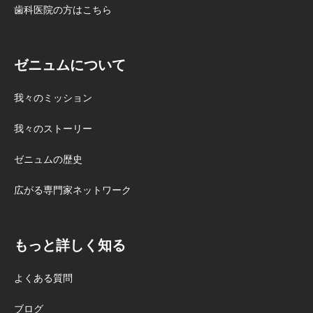
正ローコスト 幅広い歯並びについて
歯科医院の方はこちら
相談したい 両方を比較 部分矯正で動
かす歯の本数を明確に把握したい
Zenyum 部分矯正でも20本の歯を動か
ゼニュムについて
したい Zenyum 契約前に治療計画や
リスクを確認したい Zenyum 来院前
我々のミッション
におおよその治療期間や費用を知り
たい Zenyum 大規模な申込実績を重
我々のストーリー
視したい Zenyum 第三者の口コミ評
ゼニュムの歴史
価も確認して選びたい Zenyum マウ
スピース矯正ローコストは、治療開
広がる専門家ネットワーク
始までの早さや、短期間で完了でき
る可能性を重視する方にとって魅力
的な候補です。また、公式サイトで
もっと詳しく知る
は「矯正に必要な施術費用もまるご
とカバー」と案内しており、IPRやア
よくある質問
タッチメントなどの費用を含めた治
療費を重視する方にも比較しやすい
ブログ