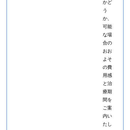
かど
う
か、
可能
な場
合の
おお
よそ
の費
用感
と治
療期
間を
ご案
内い
たし