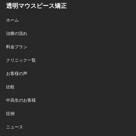
が行われるか 高い 4. 口コミ 点数では
動かす明確さ」を重視する方に向い
ピース矯正ローコストを、料金・治
透明マウスピース矯正
なく、実際に治療した人の具体的な
ています。...
療範囲・治療期間・追加費用・通
内容 非常に高い 5....
院・治療計画・サポートなどの観点
ホーム
から比較します。 ※マウスピース矯
正の適応可否、治療期間、治療方法
治療の流れ
は、歯並びや噛み合わせ、歯や歯ぐ
料金プラン
きの状態によって異なります。最終
的には歯科医師の診断が必要です。
クリニック一覧
結論：治療開始・完了までの早さや
笑った時に見える部分に特化したプ
お客様の声
ランを重視するならマウスピース矯
正ローコスト、治療範囲の幅広さや
比較
明確さ・契約前の判断材料・実績や
中高生のお客様
口コミを重視するならZenyum 重視す
るポイント 比較候補 できるだけ早く
症例
矯正をスタートしたい マウスピース
矯正ローコスト 短期間で完了できる
ニュース
可能性を重視したい マウスピース矯