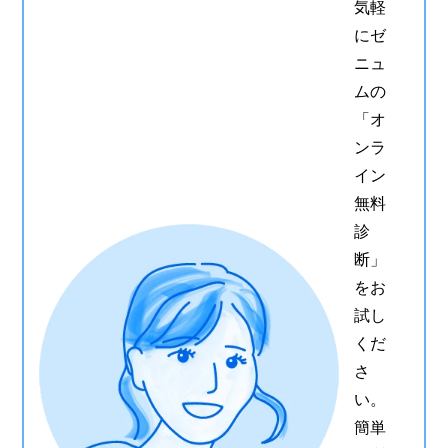
気軽
にゼ
ニュ
ムの
「オ
ンラ
イン
無料
診
断」
をお
試し
くだ
さ
い。
簡単