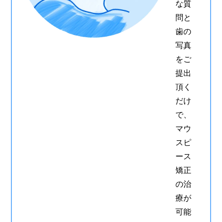
な質
問と
歯の
写真
をご
提出
頂く
だけ
で、
マウ
スピ
ース
矯正
の治
療が
可能