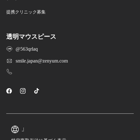
サービスです。 一方、Zenyumは、部
分矯正で20本の歯を動かすという治
提携クリニック募集
療範囲の明確さ、契約前に治療計画
を無償で確認できること、無料オン
ライン診断、50万人以上の申込実績
透明マウスピース
などを重視する方に向いています。
@563qrlaq
Zenyumとマウスピース矯正ローコス
トの比較表...
smile.japan@zenyum.com
Facebook
Instagram
TikTok
|